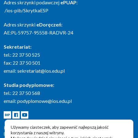
Adres skrzynki podawczej
ePUAP
:
/ios-pib/SkrytkaESP
Adres skrzynki
eDoręczeń
:
AE:PL-59757-95558-RADVR-24
Sekretariat:
tel.: 22 37 50 525
fax: 22 37 50 501
email:
sekretariat@ios.edu.pl
Studia podyplomowe:
tel.: 22 37 50 568
email:
podyplomowe@ios.edu.pl
BIP
Facebook
Youtube
Używamy ciasteczek, aby zapewnić najlepszą jakość
POLITYKA PRYWATNOŚCI
korzystania z naszej witryny.
DEKLARACJA DOSTĘPNOŚCI