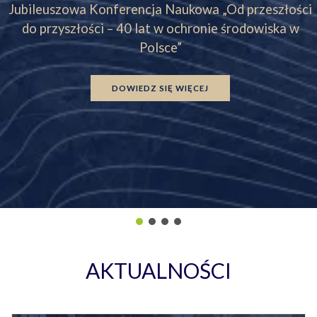
Jubileuszowa Konferencja Naukowa „Od przeszłości
do przyszłości – 40 lat w ochronie środowiska w
Polsce”
DOWIEDZ SIĘ WIĘCEJ
AKTUALNOŚCI