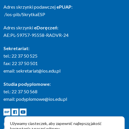
Adres skrzynki podawczej
ePUAP
:
/ios-pib/SkrytkaESP
Adres skrzynki
eDoręczeń
:
AE:PL-59757-95558-RADVR-24
Sekretariat:
tel.: 22 37 50 525
fax: 22 37 50 501
email:
sekretariat@ios.edu.pl
Studia podyplomowe:
tel.: 22 37 50 568
email:
podyplomowe@ios.edu.pl
BIP
Facebook
Youtube
Używamy ciasteczek, aby zapewnić najlepszą jakość
POLITYKA PRYWATNOŚCI
korzystania z naszej witryny.