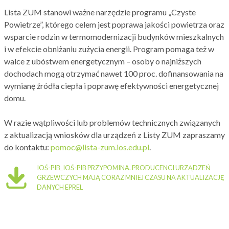
Lista ZUM stanowi ważne narzędzie programu „Czyste
Powietrze”, którego celem jest poprawa jakości powietrza oraz
wsparcie rodzin w termomodernizacji budynków mieszkalnych
i w efekcie obniżaniu zużycia energii. Program pomaga też w
walce z ubóstwem energetycznym – osoby o najniższych
dochodach mogą otrzymać nawet 100 proc. dofinansowania na
wymianę źródła ciepła i poprawę efektywności energetycznej
domu.
W razie wątpliwości lub problemów technicznych związanych
z aktualizacją wniosków dla urządzeń z Listy ZUM zapraszamy
do kontaktu:
pomoc@lista-zum.ios.edu.pl
.
IOŚ-PIB_IOŚ-PIB PRZYPOMINA. PRODUCENCI URZĄDZEŃ
GRZEWCZYCH MAJĄ CORAZ MNIEJ CZASU NA AKTUALIZACJĘ
DANYCH EPREL