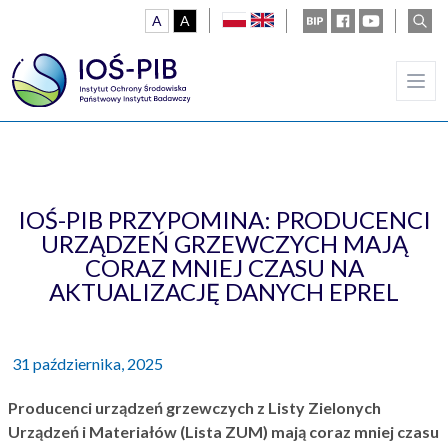
A
A
polski
english
Ustawienia
BIP
Facebook
Youtube
wysz
kontrast domyślny
kontrast biały tekst na czarnym
IOŚ-PIB PRZYPOMINA: PRODUCENCI
URZĄDZEŃ GRZEWCZYCH MAJĄ
CORAZ MNIEJ CZASU NA
AKTUALIZACJĘ DANYCH EPREL
31 października, 2025
Producenci urządzeń grzewczych z Listy Zielonych
Urządzeń i Materiałów (Lista ZUM) mają coraz mniej czasu