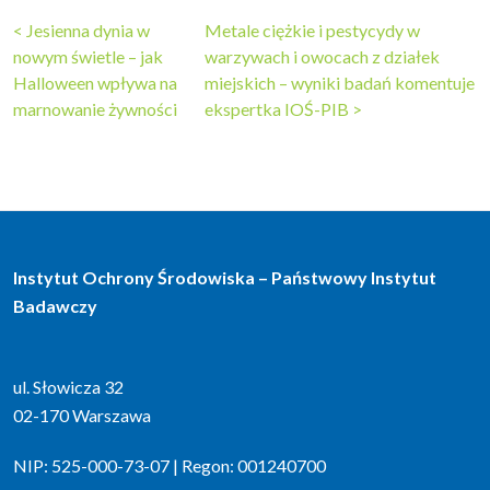
Nawigacja
<
Jesienna dynia w
Metale ciężkie i pestycydy w
nowym świetle – jak
warzywach i owocach z działek
wpisu
Halloween wpływa na
miejskich – wyniki badań komentuje
marnowanie żywności
ekspertka IOŚ-PIB
>
Instytut Ochrony Środowiska – Państwowy Instytut
Badawczy
ul. Słowicza 32
02-170 Warszawa
NIP: 525-000-73-07 | Regon: 001240700