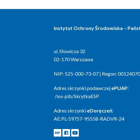
Instytut Ochrony Środowiska – Pań
ul. Słowicza 32
02-170 Warszawa
NIP: 525-000-73-07 | Regon: 0012407
Adres skrzynki podawczej
ePUAP
:
/ios-pib/SkrytkaESP
Adres skrzynki
eDoręczeń
:
AE:PL-59757-95558-RADVR-24
BIP
Facebook
Youtube