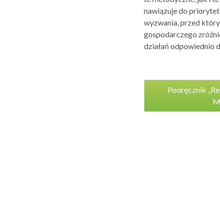
nawiązuje do prioryt
wyzwania, przed który
gospodarczego zróżnic
działań odpowiednio do
Podręcznik „Re
Me