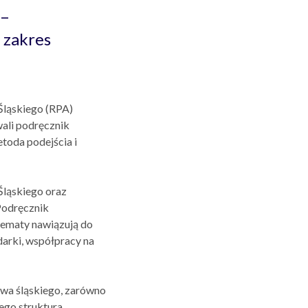
 –
 zakres
Śląskiego (RPA)
ali podręcznik
toda podejścia i
ląskiego oraz
 Podręcznik
tematy nawiązują do
darki, współpracy na
twa śląskiego, zarówno
Jego struktura