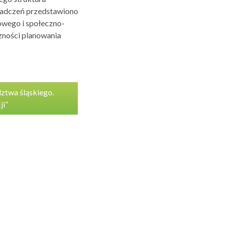
iadczeń przedstawiono
kowego i społeczno-
zności planowania
ztwa śląskiego.
ji”