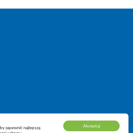
Akceptuj
by zapewnić najlepszą
szej witryny.