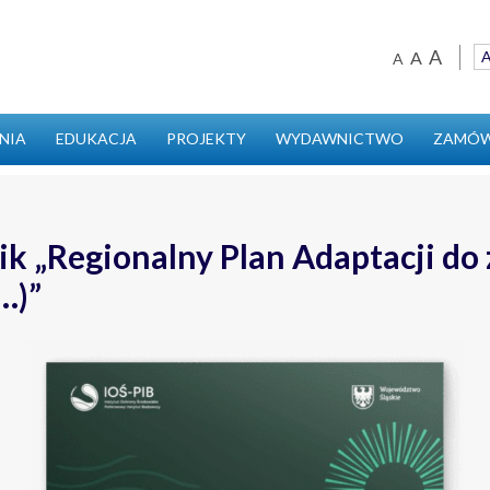
A
A
A
Ustawienia
domyślna czc
większa cz
najwięk
NIA
EDUKACJA
PROJEKTY
WYDAWNICTWO
ZAMÓW
ik „Regionalny Plan Adaptacji do
…)”