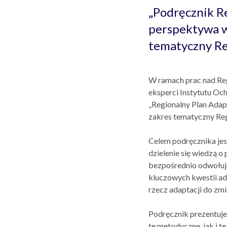
„Podręcznik Re
perspektywa w
tematyczny Re
W ramach prac nad Re
eksperci Instytutu O
„Regionalny Plan Adap
zakres tematyczny Reg
Celem podręcznika je
dzielenie się wiedzą o
bezpośrednio odwołuje
kluczowych kwestii ad
rzecz adaptacji do zmi
Podręcznik prezentuje
te metodyczne, jak i t