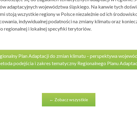
etów adaptacyjnych województwa śląskiego. Na kanwie tych dośw
mi stoją wszystkie regiony w Polsce niezależnie od ich środowis
owania, indywidualnej podatności na zmiany klimatu oraz koniec
 regionalnej i lokalnej specyfiki terytoriów.
gionalny Plan Adaptacji do zmian klimatu – perspektywa wojewód
toda podejścia i zakres tematyczny Regionalnego Planu Adaptac
← Zobacz wszystkie