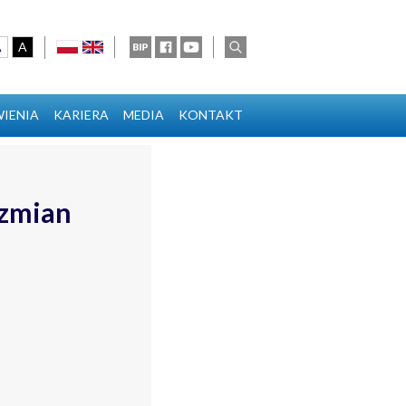
A
A
polski
english
BIP
Facebook
Youtube
wyszukaj
ionka
cionka
sza czcionka
kontrast domyślny
kontrast biały tekst na czarnym
IENIA
KARIERA
MEDIA
KONTAKT
 zmian