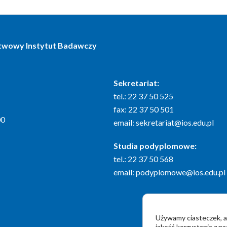
stwowy Instytut Badawczy
Sekretariat:
tel.: 22 37 50 525
fax: 22 37 50 501
00
email:
sekretariat@ios.edu.pl
Studia podyplomowe:
tel.: 22 37 50 568
email:
podyplomowe@ios.edu.pl
Używamy ciasteczek, a
jakość korzystania z na