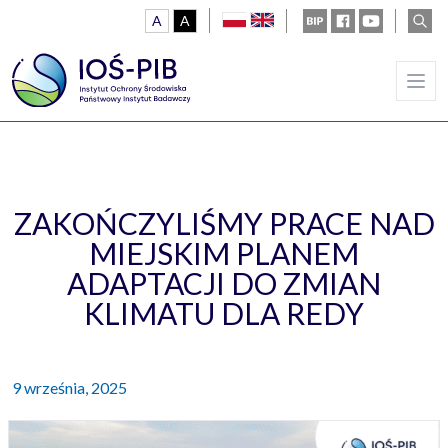
A
A
polski
english
Ustawienia
BIP
Facebook
Youtube
wysz
kontrast domyślny
kontrast biały tekst na czarnym
ZAKOŃCZYLIŚMY PRACE NAD
MIEJSKIM PLANEM
ADAPTACJI DO ZMIAN
KLIMATU DLA REDY
9 września, 2025