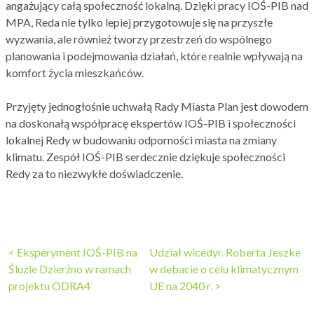
angażujący całą społeczność lokalną. Dzięki pracy IOŚ-PIB nad
MPA, Reda nie tylko lepiej przygotowuje się na przyszłe
wyzwania, ale również tworzy przestrzeń do wspólnego
planowania i podejmowania działań, które realnie wpływają na
komfort życia mieszkańców.
Przyjęty jednogłośnie uchwałą Rady Miasta Plan jest dowodem
na doskonałą współpracę ekspertów IOŚ-PIB i społeczności
lokalnej Redy w budowaniu odporności miasta na zmiany
klimatu. Zespół IOŚ-PIB serdecznie dziękuje społeczności
Redy za to niezwykłe doświadczenie.
Nawigacja
<
Eksperyment IOŚ-PIB na
Udział wicedyr. Roberta Jeszke
Śluzie Dzierżno w ramach
w debacie o celu klimatycznym
wpisu
projektu ODRA4
UE na 2040 r.
>