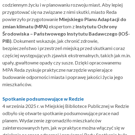
codziennym życiu i w planowaniu rozwoju miast. Aby lepiej
przygotować się na związane z nimi skutki, miasto Reda
powierzyło przygotowanie
Miejskiego Planu Adaptacji do
zmian klimatu (MPA)
ekspertom z
Instytutu Ochrony
Środowiska – Państwowego Instytutu Badawczego (IOŚ-
PIB)
. Dokument wskazuje, jak chronić zdrowie,
bezpieczeństwo i przestrzeń miejską przed skutkami coraz
częściej występujących zjawisk ekstremalnych, takich jak m.in.
upały, gwałtowne opady czy susze. Dzięki opracowanemu
MPA Reda zyskuje praktyczne narzędzie wspierające
budowanie odporności miasta i poprawę jakości życia jego
mieszkańców.
Spotkanie podsumowujące w Redzie
4 września 2025 r. w Miejskiej Bibliotece Publicznej w Redzie
odbyło się otwarte spotkanie podsumowujące prace nad
planem. Wydarzenie zgromadziło mieszkańców
zainteresowanych tym, jak w praktyce można włączyć się w
działania na rzecz odpornej i przyjaznej Redy. Spotkanie było