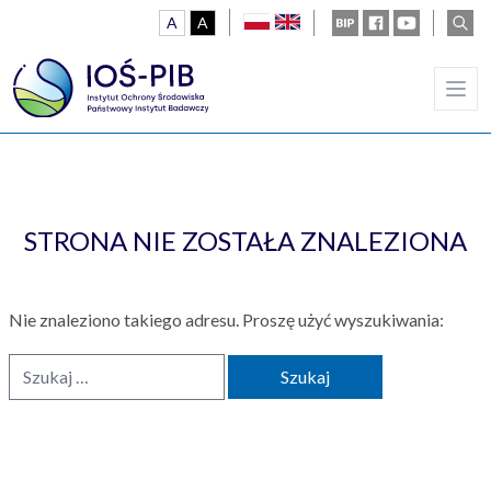
A
A
polski
english
Ustawienia
BIP
Facebook
Youtube
wysz
kontrast domyślny
kontrast biały tekst na czarnym
STRONA NIE ZOSTAŁA ZNALEZIONA
Nie znaleziono takiego adresu. Proszę użyć wyszukiwania:
Szukaj: