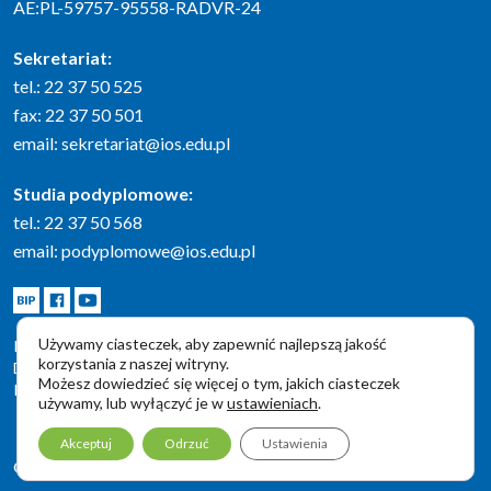
AE:PL-59757-95558-RADVR-24
Sekretariat:
tel.: 22 37 50 525
fax: 22 37 50 501
email:
sekretariat@ios.edu.pl
Studia podyplomowe:
tel.: 22 37 50 568
email:
podyplomowe@ios.edu.pl
BIP
Facebook
Youtube
Używamy ciasteczek, aby zapewnić najlepszą jakość
POLITYKA PRYWATNOŚCI
korzystania z naszej witryny.
DEKLARACJA DOSTĘPNOŚCI
Możesz dowiedzieć się więcej o tym, jakich ciasteczek
PRZECIWDZIAŁANIE KORUPCJI
używamy, lub wyłączyć je w
ustawieniach
.
Akceptuj
Odrzuć
Ustawienia
© 2026 IOŚ-PIB