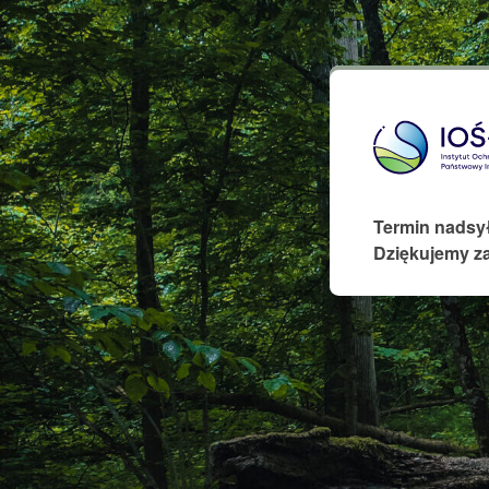
Termin nadsył
Dziękujemy za