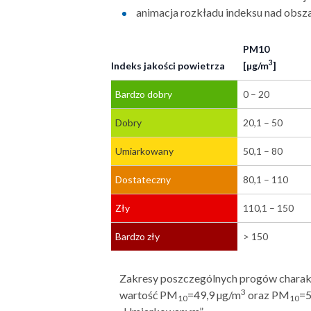
animacja rozkładu indeksu nad obsz
PM10
3
Indeks jakości powietrza
[µg/m
]
Bardzo dobry
0 – 20
Dobry
20,1 – 50
Umiarkowany
50,1 – 80
Dostateczny
80,1 – 110
Zły
110,1 – 150
Bardzo zły
> 150
Zakresy poszczególnych progów charakte
3
wartość PM
=49,9 µg/m
oraz PM
=5
10
10