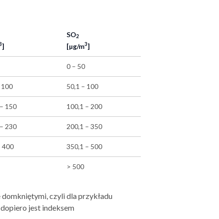
SO
2
3
3
]
[µg/m
]
0 – 50
 100
50,1 – 100
 – 150
100,1 – 200
 – 230
200,1 – 350
- 400
350,1 – 500
> 500
 domkniętymi, czyli dla przykładu
dopiero jest indeksem