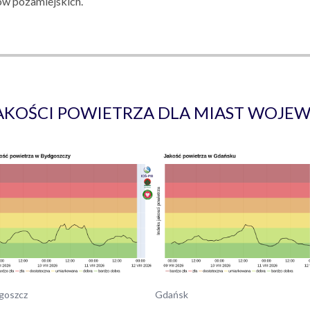
ów pozamiejskich.
JAKOŚCI POWIETRZA DLA MIAST WOJE
goszcz
Gdańsk