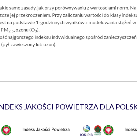
takie same zasady, jak przy porównywaniu z wartościami norm. N
szcze jej przekroczeniem. Przy zaliczaniu wartości do klasy indeksu
y jest na podstawie 1-godzinnych wyników z modelowania stężeń w 
u PM
, ozonu (O
).
2.5
3
ość najgorszego indeksu indywidualnego spośród zanieczyszczeń m
(pył zawieszony lub ozon).
INDEKS JAKOŚCI POWIETRZA DLA POLSK