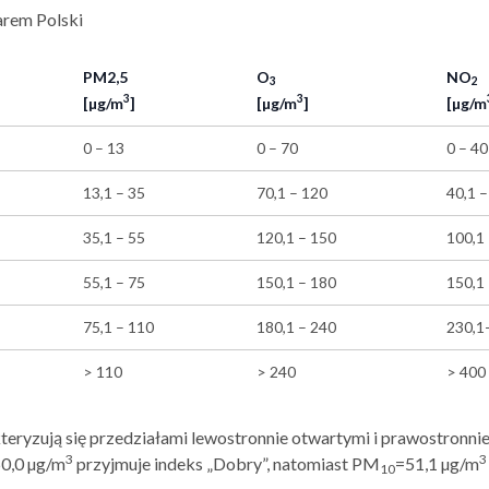
arem Polski
PM2,5
O
NO
3
2
3
3
[µg/m
]
[µg/m
]
[µg/m
0 – 13
0 – 70
0 – 40
13,1 – 35
70,1 – 120
40,1 –
35,1 – 55
120,1 – 150
100,1
55,1 – 75
150,1 – 180
150,1
75,1 – 110
180,1 – 240
230,1
> 110
> 240
> 400
ryzują się przedziałami lewostronnie otwartymi i prawostronnie
3
3
0,0 µg/m
przyjmuje indeks „Dobry”, natomiast PM
=51,1 µg/m
10