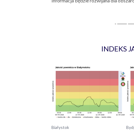
Informacja będzie rozwijana dla obszar
INDEKS 
Białystok
Byd