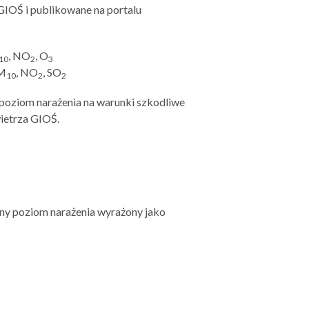
GIOŚ i publikowane na portalu
, NO
, O
10
2
3
PM
, NO
, SO
10
2
2
poziom narażenia na warunki szkodliwe
ietrza GIOŚ.
ny poziom narażenia wyrażony jako