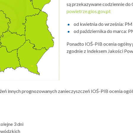
są przekazywane codziennie do 
powietrze.gios.gov.pl:
od kwietnia do września: PM
od października do marca: 
Ponadto IOŚ-PIB ocenia ogólny 
zgodnie z Indeksem Jakości Pow
żeń innych prognozowanych zanieczyszczeń IOŚ-PIB ocenia ogól
lejne 3 dni
jewódzkich