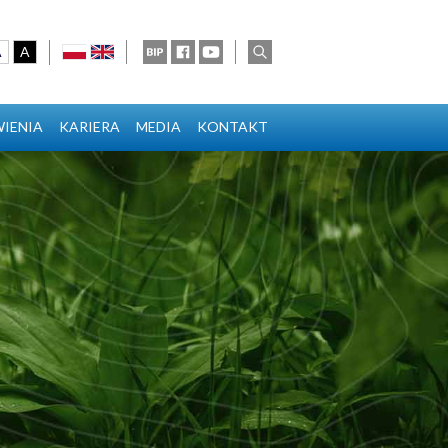
A
A
polski
english
BIP
Facebook
Youtube
wyszukaj
ionka
cionka
sza czcionka
kontrast domyślny
kontrast biały tekst na czarnym
IENIA
KARIERA
MEDIA
KONTAKT