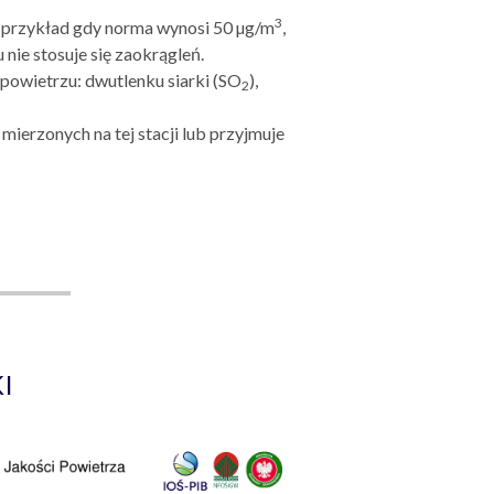
3
a przykład gdy norma wynosi 50 µg/m
,
 nie stosuje się zaokrągleń.
powietrzu: dwutlenku siarki (SO
),
2
ierzonych na tej stacji lub przyjmuje
I