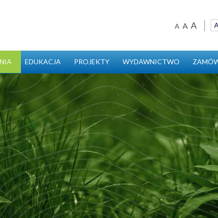
A
A
A
Ustawienia
domyślna czc
większa cz
najwięk
NIA
EDUKACJA
PROJEKTY
WYDAWNICTWO
ZAMÓW