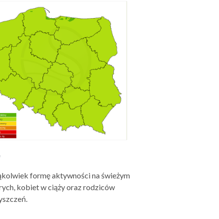
e
akąkolwiek formę aktywności na świeżym
rych, kobiet w ciąży oraz rodziców
yszczeń.