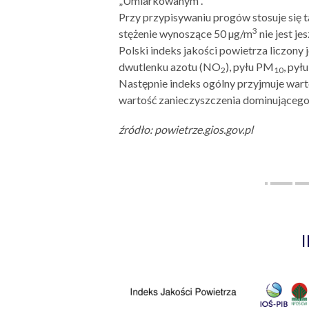
„Umiarkowanym”.
Przy przypisywaniu progów stosuje się 
3
stężenie wynoszące 50 µg/m
nie jest je
Polski indeks jakości powietrza liczon
dwutlenku azotu (NO
), pyłu PM
, pył
2
10
Następnie indeks ogólny przyjmuje wart
wartość zanieczyszczenia dominującego 
źródło: powietrze.gios.gov.pl